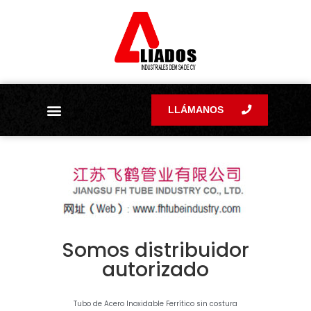
LLÁMANOS
Preguntas frecuentes
Somos distribuidor
autorizado
Tubo de Acero Inoxidable Ferrítico sin costura