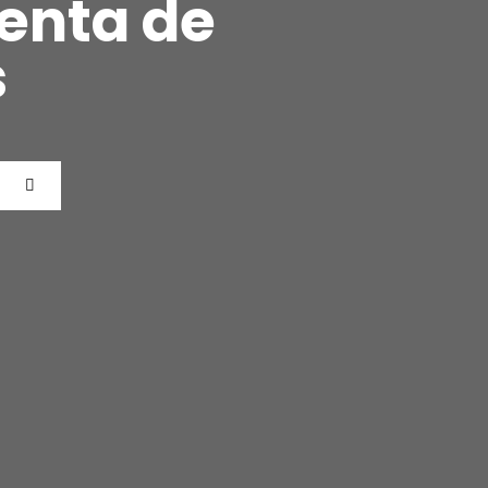
venta de
s