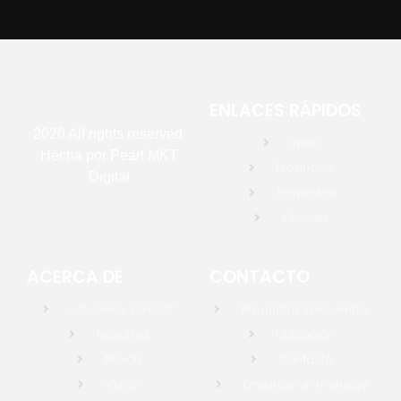
ENLACES RÁPIDOS
2020 All rights reserved.
Inicio
Hecha por
Pearl MKT
Productos
Digital
Proyectos
Clientes
ACERCA DE
CONTACTO
¿Quiénes somos?
Preguntas Frecuentes
Nosotros
Ubicación
Misión
Contacto
Visión
Envíanos un mensaje